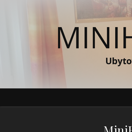
MINI
Ubyto
Mini