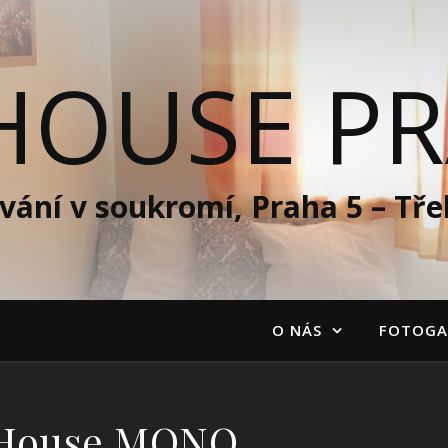
HOUSE P
vání v soukromí, Praha 5 – Tře
O NÁS
FOTOGA
House MONO