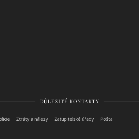
DŮLEŽITÉ KONTAKTY
olicie
Ztráty a nálezy
Zatupitelské úřady
Pošta