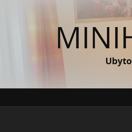
MINI
Ubyto