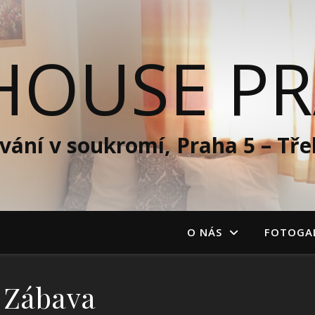
HOUSE P
vání v soukromí, Praha 5 – Tře
O NÁS
FOTOGAL
Zábava