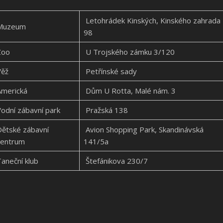
Letohrádek Kinských, Kinského zahrada
Muzeum
98
Zoo
U Trojského zámku 3/120
Věž
Petřínské sady
Americká
Dům U Rotta, Malé nám. 3
odní zábavní park
Pražská 138
ětské zábavní
Avion Shopping Park, Skandinávská
centrum
141/5a
aneční klub
Štefánikova 230/7