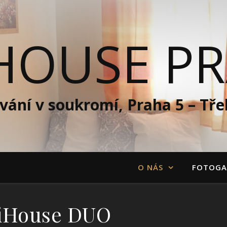
HOUSE P
vání v soukromí, Praha 5 – Tře
O NÁS
FOTOGA
iHouse DUO