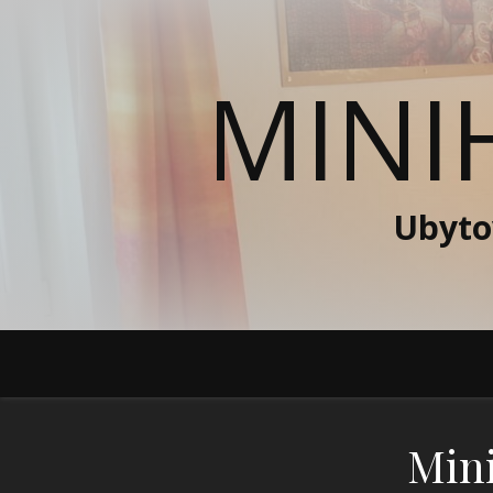
MINI
Ubyto
Min