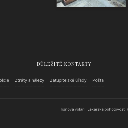
DŮLEŽITÉ KONTAKTY
olicie
Ztráty a nálezy
Zatupitelské úřady
Pošta
Tísňová volání
Lékařská pohotovost