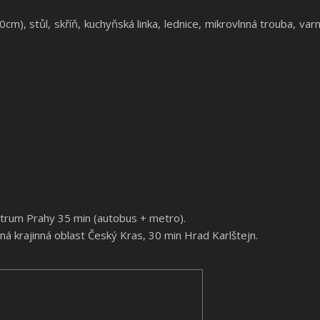
m), stůl, skříň, kuchyňská linka, lednice, mikrovlnná trouba, var
entrum Prahy 35 min (autobus + metro).
á krajinná oblast Český Kras, 30 min Hrad Karlštejn.