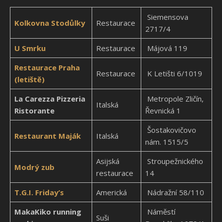
Siemensova
Kolkovna Stodůlky
Restaurace
2717/4
U Smrku
Restaurace
Májová 119
Restaurace Praha
Restaurace
K Letišti 6/1019
(letiště)
La Carezza Pizzeria
Metropole Zličín,
Italská
Ristorante
Řevnická 1
Šostakovičovo
Restaurant Maják
Italská
nám. 1515/5
Asijská
Stroupežnického
Modrý zub
restaurace
14
T.G.I. Friday’s
Americká
Nádražní 58/110
MakaKiko running
Náměstí
Suši